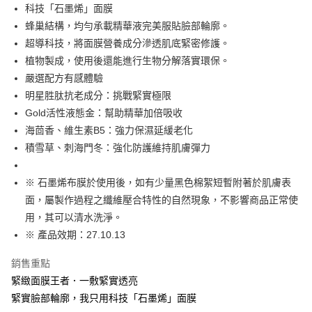
Apple Pay
科技「石墨烯」面膜
蜂巢結構，均勻承載精華液完美服貼臉部輪廓。
街口支付
超導科技，將面膜營養成分滲透肌底緊密修護。
悠遊付
植物製成，使用後還能進行生物分解落實環保。
嚴選配方有感體驗
ATM付款
明星胜肽抗老成分：挑戰緊實極限
貨到付款
Gold活性液態金：幫助精華加倍吸收
海茴香、維生素B5：強力保濕延緩老化
運送方式
積雪草、刺海門冬：強化防護維持肌膚彈力
全家取貨付款
※ 石墨烯布膜於使用後，如有少量黑色棉絮短暫附著於肌膚表
每筆NT$80，滿NT$1,000(含以上)免運費
面，屬製作過程之纖維壓合特性的自然現象，不影響商品正常使
付款後全家取貨
用，其可以清水洗淨。
每筆NT$80，滿NT$1,000(含以上)免運費
※ 產品效期：27.10.13
7-11取貨付款
銷售重點
每筆NT$80，滿NT$1,000(含以上)免運費
緊緻面膜王者．一敷緊實透亮
緊實臉部輪廓，我只用科技「石墨烯」面膜
付款後7-11取貨