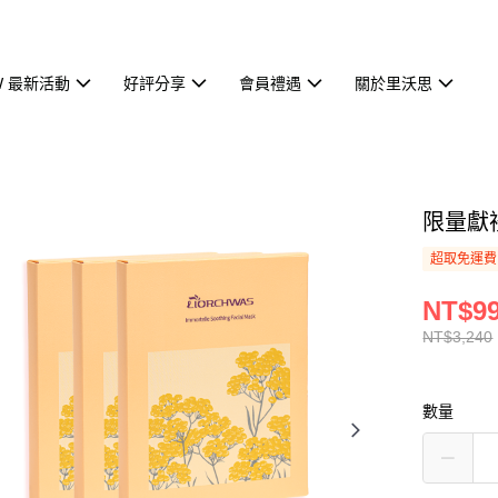
W 最新活動
好評分享
會員禮遇
關於里沃思
限量獻
超取免運費
NT$9
NT$3,240
數量