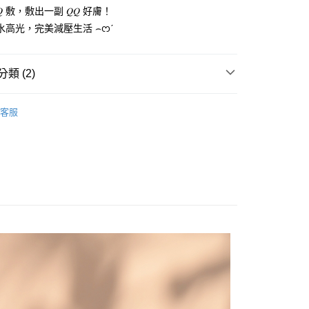
𝑄𝑄 敷，敷出一副 𝑄𝑄 好膚！
爆水高光，完美減壓生活 ⌢ᦂˊ
付款｜免運活動
類 (2)
acial Care
家取貨｜免運活動
客服
推薦
貨付款｜免運活動
11取貨｜免運活動
0，滿NT$1,000(含以上)免運費
｜免運活動