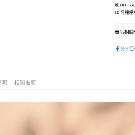
敷 𝑄𝑄，
10 分鐘
運送方式
全家取貨
商品相關分
免運費
｜滋養肌膚｜F
付款後全
分享
人氣商品
免運費
7-11取
免運費
說明
相關推薦
付款後7-
免運費
黑貓宅配
每筆NT$8
黑貓宅配
免運費