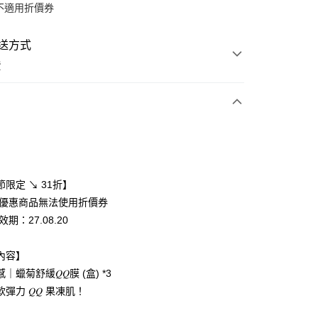
不適用折價券
送方式
費
次付款
付款
限定 ↘ 31折】
殊優惠商品無法使用折價券
效期：27.08.20
內容】
｜蠟菊舒緩𝑄𝑄膜 (盒) *3
彈力 𝑄𝑄 果凍肌！