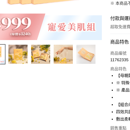
※ 本商品
付款與運
超取免運
付款方式
商品特色
信用卡一
商品編號
11762335
超商取貨
商品特色
LINE Pay
【母親節
※ 特
Apple Pay
※ 產品
街口支付
【組合
悠遊付
四效共感
ATM付款
敷出柔軟
貨到付款
銷售重點