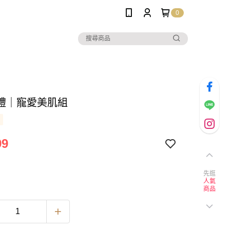
0
禮｜寵愛美肌組
99
先逛
人氣
商品