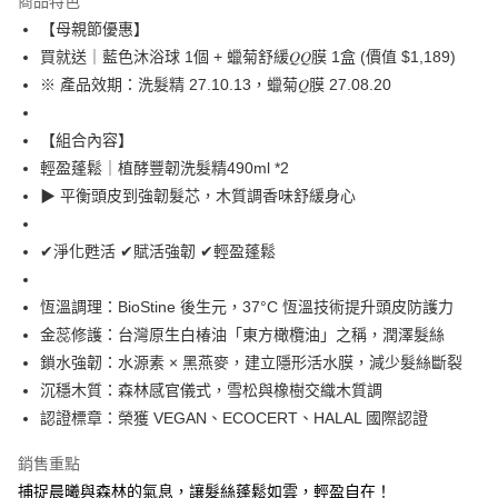
商品特色
Apple Pay
【母親節優惠】
買就送｜藍色沐浴球 1個 + 蠟菊舒緩𝑄𝑄膜 1盒 (價值 $1,189)
街口支付
※ 產品效期：洗髮精 27.10.13，蠟菊𝑄膜 27.08.20
悠遊付
【組合內容】
ATM付款
輕盈蓬鬆｜植酵豐韌洗髮精490ml *2
貨到付款
▶︎ 平衡頭皮到強韌髮芯，木質調香味舒緩身心
運送方式
✔淨化甦活 ✔賦活強韌 ✔輕盈蓬鬆
全家取貨付款｜免運活動
恆溫調理：BioStine 後生元，37°C 恆溫技術提升頭皮防護力
免運費
金蕊修護：台灣原生白椿油「東方橄欖油」之稱，潤澤髮絲
付款後全家取貨｜免運活動
鎖水強韌：水源素 × 黑燕麥，建立隱形活水膜，減少髮絲斷裂
免運費
沉穩木質：森林感官儀式，雪松與橡樹交織木質調
認證標章：榮獲 VEGAN、ECOCERT、HALAL 國際認證
7-11取貨付款｜免運活動
免運費
銷售重點
捕捉晨曦與森林的氣息，讓髮絲蓬鬆如雲，輕盈自在！
付款後7-11取貨｜免運活動